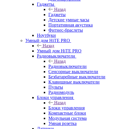
Гаджеты
Назад
Гаджеты
Детские умные часы
Портативная акустика
Фитнес-браслеты
Ноутбуки
Умный дом HiTE PRO
Назад
Умный дом HiTE PRO
Радиовыключатели
Назад
Радиовыключатели
Сенсорные выключатели
Безбатарейные выключатели
Клавишные выключатели
Пульты
Радиомодуль
Блоки управления
Назад
Блоки управления
Компактные блоки
Модульная система
Умная розетка
Датчики