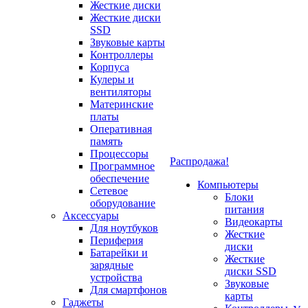
Жесткие диски
Жесткие диски
SSD
Звуковые карты
Контроллеры
Корпуса
Кулеры и
вентиляторы
Материнские
платы
Оперативная
память
Процессоры
Распродажа!
Программное
обеспечение
Компьютеры
Сетевое
Блоки
оборудование
питания
Аксессуары
Видеокарты
Для ноутбуков
Жесткие
Периферия
диски
Батарейки и
Жесткие
зарядные
диски SSD
устройства
Звуковые
Для смартфонов
карты
Гаджеты