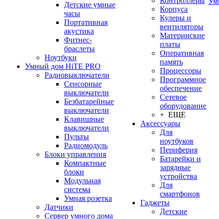
Контроллеры
Ум
Детские умные
Корпуса
часы
Кулеры и
Портативная
вентиляторы
акустика
Материнские
Фитнес-
платы
браслеты
Оперативная
Ноутбуки
память
Умный дом HiTE PRO
Процессоры
Радиовыключатели
Программное
Сенсорные
обеспечение
выключатели
Сетевое
Безбатарейные
оборудование
выключатели
+ ЕЩЕ
Клавишные
Аксессуары
выключатели
Для
Пульты
ноутбуков
Радиомодуль
Периферия
Блоки управления
Батарейки и
Компактные
зарядные
блоки
устройства
Модульная
Для
система
смартфонов
Умная розетка
Гаджеты
Датчики
Детские
Сервер умного дома