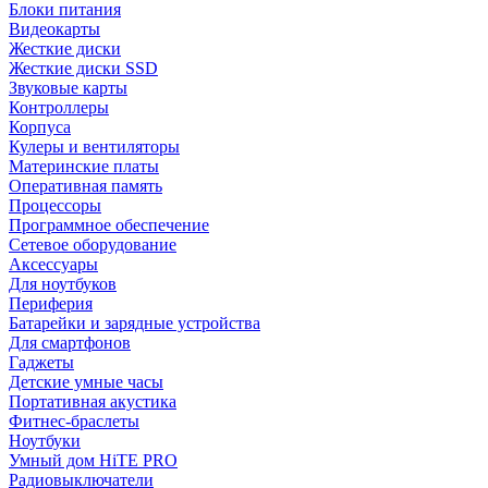
Блоки питания
Видеокарты
Жесткие диски
Жесткие диски SSD
Звуковые карты
Контроллеры
Корпуса
Кулеры и вентиляторы
Материнские платы
Оперативная память
Процессоры
Программное обеспечение
Сетевое оборудование
Аксессуары
Для ноутбуков
Периферия
Батарейки и зарядные устройства
Для смартфонов
Гаджеты
Детские умные часы
Портативная акустика
Фитнес-браслеты
Ноутбуки
Умный дом HiTE PRO
Радиовыключатели