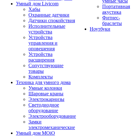
умные часы
Умный дом Livicom
Портативная
Хабы
акустика
Охранные датчики
Фитнес-
Датчики спокойствия
браслеты
Исполнительные
Ноутбуки
устройства
Устройства
управления и
оповещения
Устройства
расширения
Сопутствующие
товары
Комплекты
Техника для умного дома
Умные колонки
Шаровые краны
Электрокарнизы
Светодиодное
оборудование
Электрооборудование
Замки
электромеханические
Умный дом MOiO