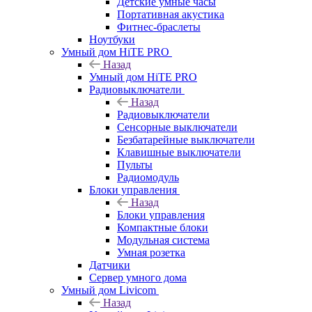
Детские умные часы
Портативная акустика
Фитнес-браслеты
Ноутбуки
Умный дом HiTE PRO
Назад
Умный дом HiTE PRO
Радиовыключатели
Назад
Радиовыключатели
Сенсорные выключатели
Безбатарейные выключатели
Клавишные выключатели
Пульты
Радиомодуль
Блоки управления
Назад
Блоки управления
Компактные блоки
Модульная система
Умная розетка
Датчики
Сервер умного дома
Умный дом Livicom
Назад