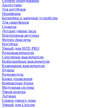
Сетевое оборудование
Аксессуары
Для ноутбуков
Периферия
Батарейки и зарядные устройства
Для смартфонов
Гаджеты
Детские умные часы
Портативная акустика
Фитнес-браслеты
Ноутбуки
Умный дом HiTE PRO
Радиовыключатели
Сенсорные выключатели
Безбатарейные выключатели
Клавишные выключатели
Пульты
Радиомодуль
Блоки управления
Компактные блоки
Модульная система
Умная розетка
Датчики
Сервер умного дома
Умный дом Livicom