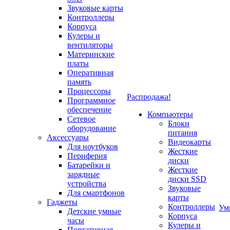
Звуковые карты
Контроллеры
Корпуса
Кулеры и
вентиляторы
Материнские
платы
Оперативная
память
Процессоры
Распродажа!
Программное
обеспечение
Компьютеры
Сетевое
Блоки
оборудование
питания
Аксессуары
Видеокарты
Для ноутбуков
Жесткие
Периферия
диски
Батарейки и
Жесткие
зарядные
диски SSD
устройства
Звуковые
Для смартфонов
карты
Гаджеты
Контроллеры
Ум
Детские умные
Корпуса
часы
Кулеры и
Портативная