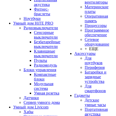
вентиляторы
акустика
Материнские
Фитнес-
платы
браслеты
Оперативная
Ноутбуки
память
Умный дом HiTE PRO
Процессоры
Радиовыключатели
Программное
Сенсорные
обеспечение
выключатели
Сетевое
Безбатарейные
оборудование
выключатели
+ ЕЩЕ
Клавишные
Аксессуары
выключатели
Для
Пульты
ноутбуков
Радиомодуль
Периферия
Блоки управления
Батарейки и
Компактные
зарядные
блоки
устройства
Модульная
Для
система
смартфонов
Умная розетка
Гаджеты
Датчики
Детские
Сервер умного дома
умные часы
Умный дом Livicom
Портативная
Хабы
акустика