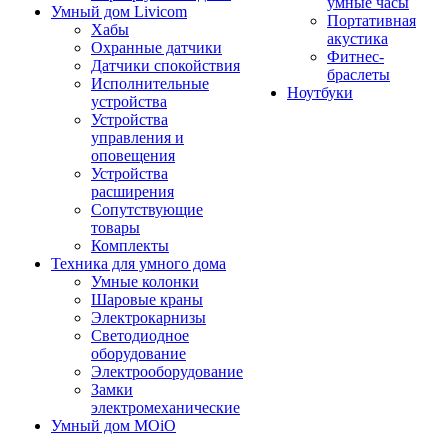
умные часы
Умный дом Livicom
Портативная
Хабы
акустика
Охранные датчики
Фитнес-
Датчики спокойствия
браслеты
Исполнительные
Ноутбуки
устройства
Устройства
управления и
оповещения
Устройства
расширения
Сопутствующие
товары
Комплекты
Техника для умного дома
Умные колонки
Шаровые краны
Электрокарнизы
Светодиодное
оборудование
Электрооборудование
Замки
электромеханические
Умный дом MOiO