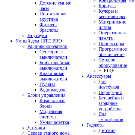
Контроллеры
Ум
Детские умные
Корпуса
часы
Кулеры и
Портативная
вентиляторы
акустика
Материнские
Фитнес-
платы
браслеты
Оперативная
Ноутбуки
память
Умный дом HiTE PRO
Процессоры
Радиовыключатели
Программное
Сенсорные
обеспечение
выключатели
Сетевое
Безбатарейные
оборудование
выключатели
+ ЕЩЕ
Клавишные
Аксессуары
выключатели
Для
Пульты
ноутбуков
Радиомодуль
Периферия
Блоки управления
Батарейки и
Компактные
зарядные
блоки
устройства
Модульная
Для
система
смартфонов
Умная розетка
Гаджеты
Датчики
Детские
Сервер умного дома