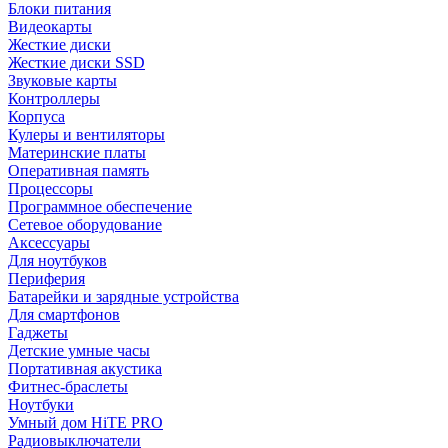
Блоки питания
Видеокарты
Жесткие диски
Жесткие диски SSD
Звуковые карты
Контроллеры
Корпуса
Кулеры и вентиляторы
Материнские платы
Оперативная память
Процессоры
Программное обеспечение
Сетевое оборудование
Аксессуары
Для ноутбуков
Периферия
Батарейки и зарядные устройства
Для смартфонов
Гаджеты
Детские умные часы
Портативная акустика
Фитнес-браслеты
Ноутбуки
Умный дом HiTE PRO
Радиовыключатели