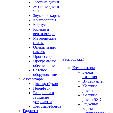
Жесткие диски
Жесткие диски
SSD
Звуковые карты
Контроллеры
Корпуса
Кулеры и
вентиляторы
Материнские
платы
Оперативная
память
Процессоры
Распродажа!
Программное
обеспечение
Компьютеры
Сетевое
Блоки
оборудование
питания
Аксессуары
Видеокарты
Для ноутбуков
Жесткие
Периферия
диски
Батарейки и
Жесткие
зарядные
диски SSD
устройства
Звуковые
Для смартфонов
карты
Гаджеты