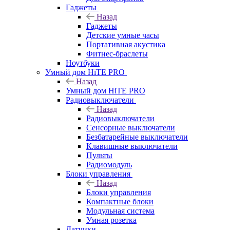
Гаджеты
Назад
Гаджеты
Детские умные часы
Портативная акустика
Фитнес-браслеты
Ноутбуки
Умный дом HiTE PRO
Назад
Умный дом HiTE PRO
Радиовыключатели
Назад
Радиовыключатели
Сенсорные выключатели
Безбатарейные выключатели
Клавишные выключатели
Пульты
Радиомодуль
Блоки управления
Назад
Блоки управления
Компактные блоки
Модульная система
Умная розетка
Датчики