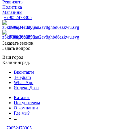
Реквизиты
Политика
Магазины
+79052478305
+79052478305
+74012666555
Заказать звонок
Задать вопрос
Ваш город
Калининград
Вконтакте
Telegram
WhatsApp
Яндекс.Дзен
Каталог
Покупателям
О компании
Где мы?
...
+79052478305