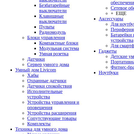
обеспечен
Безбатарейные
Сетевое об
выключатели
+ ЕЩЕ
Клавишные
Аксессуары
выключатели
Для ноутбу
Пульты
Периферия
Радиомодуль
Батарейки 
Блоки управления
устройства
Компактные блоки
Для смарт
Модульная система
Гаджеты
Умная розетка
Детские у
Датчики
Портативна
Сервер умного дома
Фитнес-бр
Умный дом Livicom
Ноутбуки
Хабы
Охранные датчики
Датчики спокойствия
Исполнительные
устройства
Устройства управления и
оповещения
Устройства расширения
Сопутствующие товары
Комплекты
Техника для умного дома