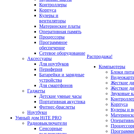
Контроллеры
Корпуса
Кулеры и
вентиляторы
Материнские платы
Оперативная память
Процессоры
Программное
обеспечение
Сетевое оборудование
Распродажа!
Аксессуары
Для ноутбуков
Компьютеры
Периферия
Блоки пит
Батарейки и зарядные
Видеокарт
устройства
Жесткие д
Для смартфонов
Жесткие д
Гаджеты
Звуковые к
Детские умные часы
Контролле
Портативная акустика
Корпуса
Фитнес-браслеты
Кулеры и 
Ноутбуки
Материнск
Умный дом HiTE PRO
Оперативн
Радиовыключатели
Процессор
Сенсорные
Программн
выключатели