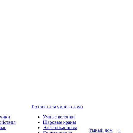
Техника для умного дома
тчики
Умные колонки
ойствия
Шаровые краны
ные
Электрокарнизы
Умный дом
+
Светодиодное