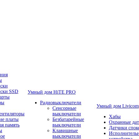
ания
ы
иски
иски SSD
Умный дом HiTE PRO
арты
ры
Радиовыключатели
Умный дом Livicom
Сенсорные
вентиляторы
выключатели
Хабы
ие платы
Безбатарейные
Охранные да
ая память
выключатели
Датчики спок
ы
Клавишные
Исполнитель
ое
выключатели
устройства