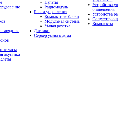
ие
Пульты
Устройства у
орудование
Радиомодуль
оповещения
Блоки управления
Устройства р
Компактные блоки
Сопутствующ
ков
Модульная система
Комплекты
Умная розетка
и зарядные
Датчики
Сервер умного дома
фонов
мные часы
я акустика
аслеты