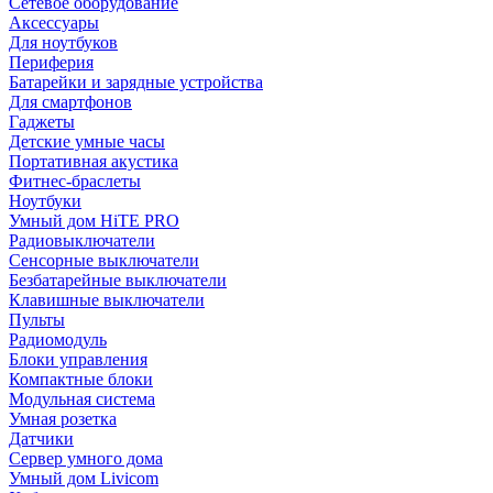
Сетевое оборудование
Аксессуары
Для ноутбуков
Периферия
Батарейки и зарядные устройства
Для смартфонов
Гаджеты
Детские умные часы
Портативная акустика
Фитнес-браслеты
Ноутбуки
Умный дом HiTE PRO
Радиовыключатели
Сенсорные выключатели
Безбатарейные выключатели
Клавишные выключатели
Пульты
Радиомодуль
Блоки управления
Компактные блоки
Модульная система
Умная розетка
Датчики
Сервер умного дома
Умный дом Livicom