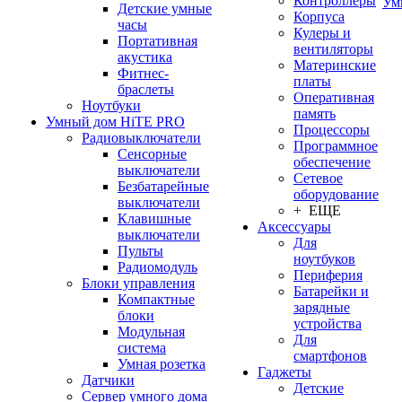
Контроллеры
Ум
Детские умные
Корпуса
часы
Кулеры и
Портативная
вентиляторы
акустика
Материнские
Фитнес-
платы
браслеты
Оперативная
Ноутбуки
память
Умный дом HiTE PRO
Процессоры
Радиовыключатели
Программное
Сенсорные
обеспечение
выключатели
Сетевое
Безбатарейные
оборудование
выключатели
+ ЕЩЕ
Клавишные
Аксессуары
выключатели
Для
Пульты
ноутбуков
Радиомодуль
Периферия
Блоки управления
Батарейки и
Компактные
зарядные
блоки
устройства
Модульная
Для
система
смартфонов
Умная розетка
Гаджеты
Датчики
Детские
Сервер умного дома