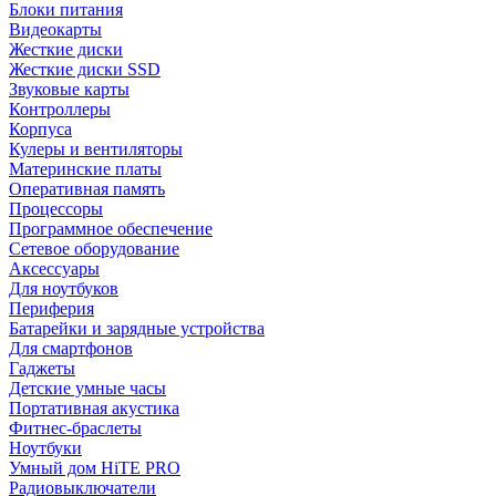
Блоки питания
Видеокарты
Жесткие диски
Жесткие диски SSD
Звуковые карты
Контроллеры
Корпуса
Кулеры и вентиляторы
Материнские платы
Оперативная память
Процессоры
Программное обеспечение
Сетевое оборудование
Аксессуары
Для ноутбуков
Периферия
Батарейки и зарядные устройства
Для смартфонов
Гаджеты
Детские умные часы
Портативная акустика
Фитнес-браслеты
Ноутбуки
Умный дом HiTE PRO
Радиовыключатели