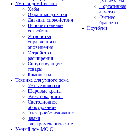
умные часы
Умный дом Livicom
Портативная
Хабы
акустика
Охранные датчики
Фитнес-
Датчики спокойствия
браслеты
Исполнительные
Ноутбуки
устройства
Устройства
управления и
оповещения
Устройства
расширения
Сопутствующие
товары
Комплекты
Техника для умного дома
Умные колонки
Шаровые краны
Электрокарнизы
Светодиодное
оборудование
Электрооборудование
Замки
электромеханические
Умный дом MOiO