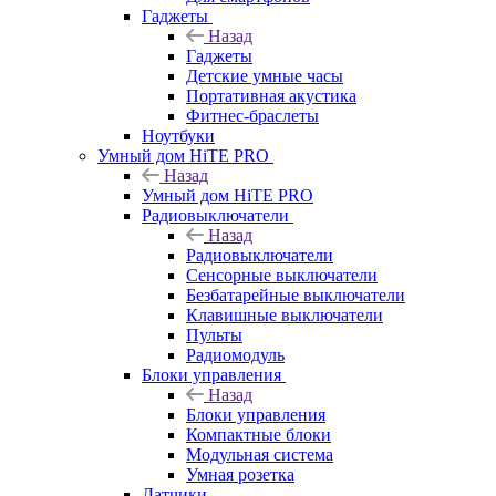
Гаджеты
Назад
Гаджеты
Детские умные часы
Портативная акустика
Фитнес-браслеты
Ноутбуки
Умный дом HiTE PRO
Назад
Умный дом HiTE PRO
Радиовыключатели
Назад
Радиовыключатели
Сенсорные выключатели
Безбатарейные выключатели
Клавишные выключатели
Пульты
Радиомодуль
Блоки управления
Назад
Блоки управления
Компактные блоки
Модульная система
Умная розетка
Датчики