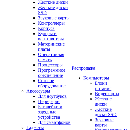
Жесткие диски
Жесткие диски
SSD
Звуковые карты
Контроллеры
Корпуса
Кулеры и
вентиляторы
Материнские
платы
Оперативная
память
Процессоры
Распродажа!
Программное
обеспечение
Компьютеры
Сетевое
Блоки
оборудование
питания
Аксессуары
Видеокарты
Для ноутбуков
Жесткие
Периферия
диски
Батарейки и
Жесткие
зарядные
диски SSD
устройства
Звуковые
Для смартфонов
карты
Гаджеты