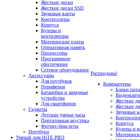
Жесткие диски
Жесткие диски SSD
Звуковые карты
Контроллеры
Корпуса
Кулеры и
вентиляторы
Материнские платы
Оперативная память
Процессоры
Программное
обеспечение
Сетевое оборудование
Распродажа!
Аксессуары
Для ноутбуков
Компьютеры
Периферия
Блоки пит
Батарейки и зарядные
Видеокарт
устройства
Жесткие д
Для смартфонов
Жесткие д
Гаджеты
Звуковые к
Детские умные часы
Контролле
Портативная акустика
Корпуса
Фитнес-браслеты
Кулеры и 
Ноутбуки
Материнск
Умный дом HiTE PRO