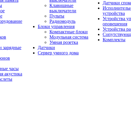
ая память
выключатели
Датчики спок
ы
Клавишные
Исполнитель
ое
выключатели
устройства
ие
Пульты
Устройства у
орудование
Радиомодуль
оповещения
Блоки управления
Устройства р
Компактные блоки
Сопутствующ
ков
Модульная система
Комплекты
Умная розетка
и зарядные
Датчики
Сервер умного дома
фонов
мные часы
я акустика
аслеты