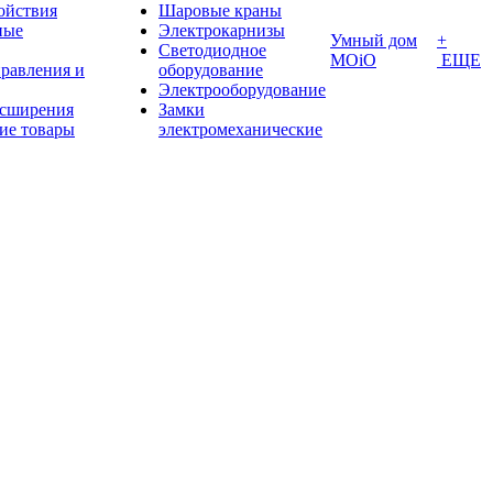
ойствия
Шаровые краны
ные
Электрокарнизы
Умный дом
+
Светодиодное
MOiO
ЕЩЕ
правления и
оборудование
Электрооборудование
асширения
Замки
ие товары
электромеханические