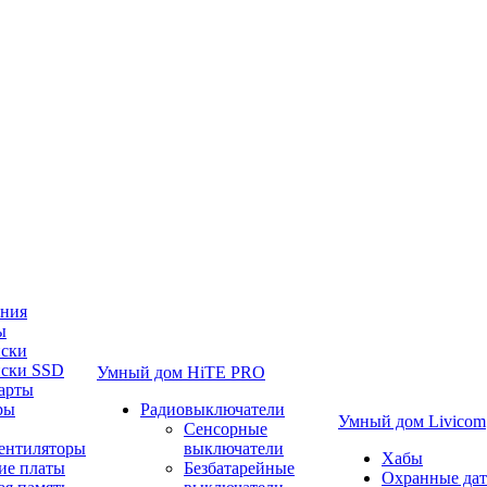
ания
ы
иски
иски SSD
Умный дом HiTE PRO
арты
ры
Радиовыключатели
Умный дом Livicom
Сенсорные
вентиляторы
выключатели
Хабы
ие платы
Безбатарейные
Охранные да