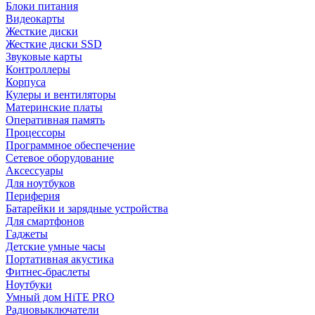
Блоки питания
Видеокарты
Жесткие диски
Жесткие диски SSD
Звуковые карты
Контроллеры
Корпуса
Кулеры и вентиляторы
Материнские платы
Оперативная память
Процессоры
Программное обеспечение
Сетевое оборудование
Аксессуары
Для ноутбуков
Периферия
Батарейки и зарядные устройства
Для смартфонов
Гаджеты
Детские умные часы
Портативная акустика
Фитнес-браслеты
Ноутбуки
Умный дом HiTE PRO
Радиовыключатели