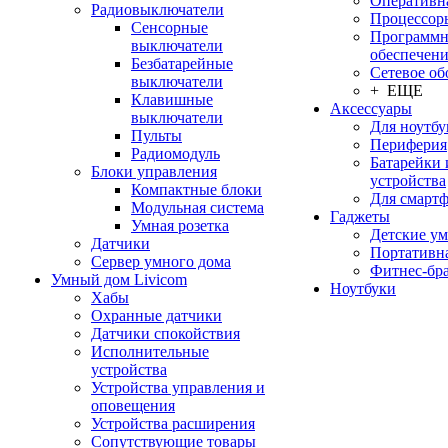
Оперативн
Радиовыключатели
Процессор
Сенсорные
Программн
выключатели
обеспечен
Безбатарейные
Сетевое об
выключатели
+ ЕЩЕ
Клавишные
Аксессуары
выключатели
Для ноутбу
Пульты
Периферия
Радиомодуль
Батарейки 
Блоки управления
устройства
Компактные блоки
Для смарт
Модульная система
Гаджеты
Умная розетка
Детские у
Датчики
Портативна
Сервер умного дома
Фитнес-бр
Умный дом Livicom
Ноутбуки
Хабы
Охранные датчики
Датчики спокойствия
Исполнительные
устройства
Устройства управления и
оповещения
Устройства расширения
Сопутствующие товары