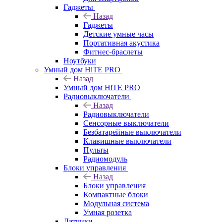
Гаджеты
Назад
Гаджеты
Детские умные часы
Портативная акустика
Фитнес-браслеты
Ноутбуки
Умный дом HiTE PRO
Назад
Умный дом HiTE PRO
Радиовыключатели
Назад
Радиовыключатели
Сенсорные выключатели
Безбатарейные выключатели
Клавишные выключатели
Пульты
Радиомодуль
Блоки управления
Назад
Блоки управления
Компактные блоки
Модульная система
Умная розетка
Датчики