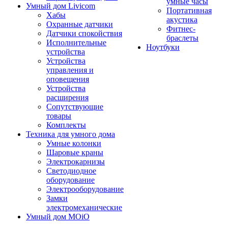
умные часы
Умный дом Livicom
Портативная
Хабы
акустика
Охранные датчики
Фитнес-
Датчики спокойствия
браслеты
Исполнительные
Ноутбуки
устройства
Устройства
управления и
оповещения
Устройства
расширения
Сопутствующие
товары
Комплекты
Техника для умного дома
Умные колонки
Шаровые краны
Электрокарнизы
Светодиодное
оборудование
Электрооборудование
Замки
электромеханические
Умный дом MOiO