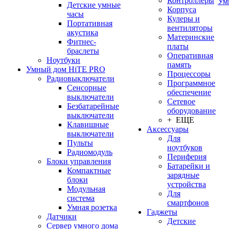
Контроллеры
Ум
Детские умные
Корпуса
часы
Кулеры и
Портативная
вентиляторы
акустика
Материнские
Фитнес-
платы
браслеты
Оперативная
Ноутбуки
память
Умный дом HiTE PRO
Процессоры
Радиовыключатели
Программное
Сенсорные
обеспечение
выключатели
Сетевое
Безбатарейные
оборудование
выключатели
+ ЕЩЕ
Клавишные
Аксессуары
выключатели
Для
Пульты
ноутбуков
Радиомодуль
Периферия
Блоки управления
Батарейки и
Компактные
зарядные
блоки
устройства
Модульная
Для
система
смартфонов
Умная розетка
Гаджеты
Датчики
Детские
Сервер умного дома