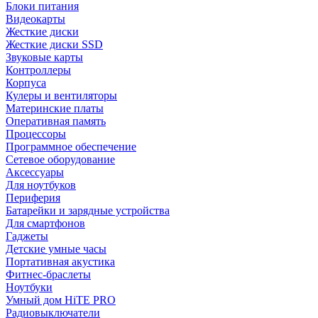
Блоки питания
Видеокарты
Жесткие диски
Жесткие диски SSD
Звуковые карты
Контроллеры
Корпуса
Кулеры и вентиляторы
Материнские платы
Оперативная память
Процессоры
Программное обеспечение
Сетевое оборудование
Аксессуары
Для ноутбуков
Периферия
Батарейки и зарядные устройства
Для смартфонов
Гаджеты
Детские умные часы
Портативная акустика
Фитнес-браслеты
Ноутбуки
Умный дом HiTE PRO
Радиовыключатели