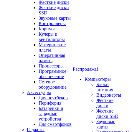
Жесткие диски
Жесткие диски
SSD
Звуковые карты
Контроллеры
Корпуса
Кулеры и
вентиляторы
Материнские
платы
Оперативная
память
Процессоры
Распродажа!
Программное
обеспечение
Компьютеры
Сетевое
Блоки
оборудование
питания
Аксессуары
Видеокарты
Для ноутбуков
Жесткие
Периферия
диски
Батарейки и
Жесткие
зарядные
диски SSD
устройства
Звуковые
Для смартфонов
карты
Гаджеты