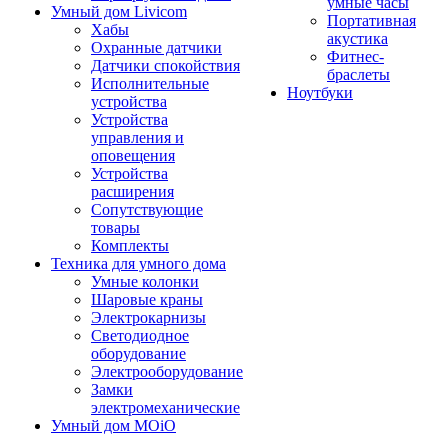
умные часы
Умный дом Livicom
Портативная
Хабы
акустика
Охранные датчики
Фитнес-
Датчики спокойствия
браслеты
Исполнительные
Ноутбуки
устройства
Устройства
управления и
оповещения
Устройства
расширения
Сопутствующие
товары
Комплекты
Техника для умного дома
Умные колонки
Шаровые краны
Электрокарнизы
Светодиодное
оборудование
Электрооборудование
Замки
электромеханические
Умный дом MOiO