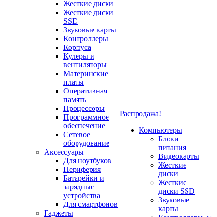
Жесткие диски
Жесткие диски
SSD
Звуковые карты
Контроллеры
Корпуса
Кулеры и
вентиляторы
Материнские
платы
Оперативная
память
Процессоры
Распродажа!
Программное
обеспечение
Компьютеры
Сетевое
Блоки
оборудование
питания
Аксессуары
Видеокарты
Для ноутбуков
Жесткие
Периферия
диски
Батарейки и
Жесткие
зарядные
диски SSD
устройства
Звуковые
Для смартфонов
карты
Гаджеты