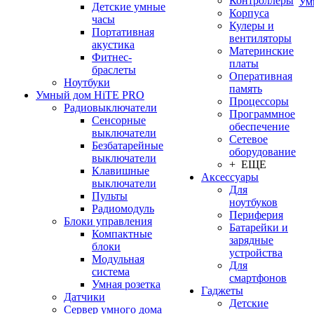
Контроллеры
Ум
Детские умные
Корпуса
часы
Кулеры и
Портативная
вентиляторы
акустика
Материнские
Фитнес-
платы
браслеты
Оперативная
Ноутбуки
память
Умный дом HiTE PRO
Процессоры
Радиовыключатели
Программное
Сенсорные
обеспечение
выключатели
Сетевое
Безбатарейные
оборудование
выключатели
+ ЕЩЕ
Клавишные
Аксессуары
выключатели
Для
Пульты
ноутбуков
Радиомодуль
Периферия
Блоки управления
Батарейки и
Компактные
зарядные
блоки
устройства
Модульная
Для
система
смартфонов
Умная розетка
Гаджеты
Датчики
Детские
Сервер умного дома