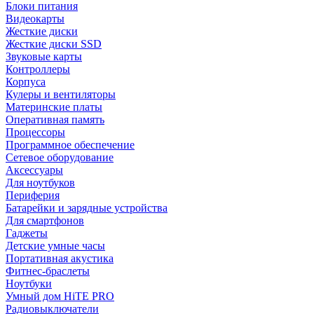
Блоки питания
Видеокарты
Жесткие диски
Жесткие диски SSD
Звуковые карты
Контроллеры
Корпуса
Кулеры и вентиляторы
Материнские платы
Оперативная память
Процессоры
Программное обеспечение
Сетевое оборудование
Аксессуары
Для ноутбуков
Периферия
Батарейки и зарядные устройства
Для смартфонов
Гаджеты
Детские умные часы
Портативная акустика
Фитнес-браслеты
Ноутбуки
Умный дом HiTE PRO
Радиовыключатели