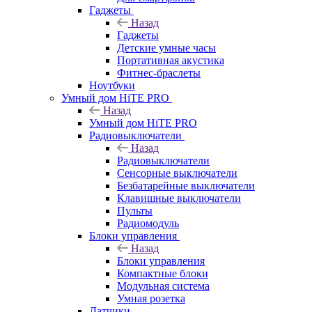
Гаджеты
Назад
Гаджеты
Детские умные часы
Портативная акустика
Фитнес-браслеты
Ноутбуки
Умный дом HiTE PRO
Назад
Умный дом HiTE PRO
Радиовыключатели
Назад
Радиовыключатели
Сенсорные выключатели
Безбатарейные выключатели
Клавишные выключатели
Пульты
Радиомодуль
Блоки управления
Назад
Блоки управления
Компактные блоки
Модульная система
Умная розетка
Датчики