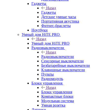
Гаджеты
Назад
Гаджеты
Детские умные часы
Портативная акустика
Фитнес-браслеты
Ноутбуки
Умный дом HiTE PRO
Назад
Умный дом HiTE PRO
Радиовыключатели
Назад
Радиовыключатели
Сенсорные выключатели
Безбатарейные выключатели
Клавишные выключатели
Пульты
Радиомодуль
Блоки управления
Назад
Блоки управления
Компактные блоки
Модульная система
Умная розетка
Датчики