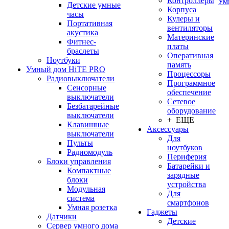
Контроллеры
Ум
Детские умные
Корпуса
часы
Кулеры и
Портативная
вентиляторы
акустика
Материнские
Фитнес-
платы
браслеты
Оперативная
Ноутбуки
память
Умный дом HiTE PRO
Процессоры
Радиовыключатели
Программное
Сенсорные
обеспечение
выключатели
Сетевое
Безбатарейные
оборудование
выключатели
+ ЕЩЕ
Клавишные
Аксессуары
выключатели
Для
Пульты
ноутбуков
Радиомодуль
Периферия
Блоки управления
Батарейки и
Компактные
зарядные
блоки
устройства
Модульная
Для
система
смартфонов
Умная розетка
Гаджеты
Датчики
Детские
Сервер умного дома