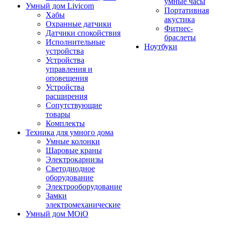
умные часы
Умный дом Livicom
Портативная
Хабы
акустика
Охранные датчики
Фитнес-
Датчики спокойствия
браслеты
Исполнительные
Ноутбуки
устройства
Устройства
управления и
оповещения
Устройства
расширения
Сопутствующие
товары
Комплекты
Техника для умного дома
Умные колонки
Шаровые краны
Электрокарнизы
Светодиодное
оборудование
Электрооборудование
Замки
электромеханические
Умный дом MOiO