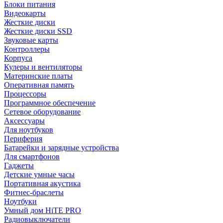
Блоки питания
Видеокарты
Жесткие диски
Жесткие диски SSD
Звуковые карты
Контроллеры
Корпуса
Кулеры и вентиляторы
Материнские платы
Оперативная память
Процессоры
Программное обеспечение
Сетевое оборудование
Аксессуары
Для ноутбуков
Периферия
Батарейки и зарядные устройства
Для смартфонов
Гаджеты
Детские умные часы
Портативная акустика
Фитнес-браслеты
Ноутбуки
Умный дом HiTE PRO
Радиовыключатели