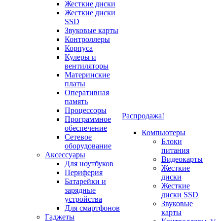
Жесткие диски
Жесткие диски
SSD
Звуковые карты
Контроллеры
Корпуса
Кулеры и
вентиляторы
Материнские
платы
Оперативная
память
Процессоры
Распродажа!
Программное
обеспечение
Компьютеры
Сетевое
Блоки
оборудование
питания
Аксессуары
Видеокарты
Для ноутбуков
Жесткие
Периферия
диски
Батарейки и
Жесткие
зарядные
диски SSD
устройства
Звуковые
Для смартфонов
карты
Гаджеты