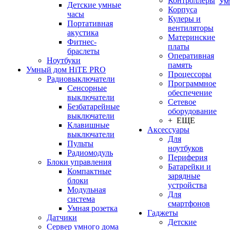
Контроллеры
Ум
Детские умные
Корпуса
часы
Кулеры и
Портативная
вентиляторы
акустика
Материнские
Фитнес-
платы
браслеты
Оперативная
Ноутбуки
память
Умный дом HiTE PRO
Процессоры
Радиовыключатели
Программное
Сенсорные
обеспечение
выключатели
Сетевое
Безбатарейные
оборудование
выключатели
+ ЕЩЕ
Клавишные
Аксессуары
выключатели
Для
Пульты
ноутбуков
Радиомодуль
Периферия
Блоки управления
Батарейки и
Компактные
зарядные
блоки
устройства
Модульная
Для
система
смартфонов
Умная розетка
Гаджеты
Датчики
Детские
Сервер умного дома