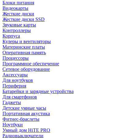
Блоки питания
Видеокарты
Жесткие диски
Жесткие диски SSD
Звуковые карты
Контроллеры
Корпуса
Кулеры и вентиляторы
Материнские платы
Оперативная память
Процессоры
Программное обеспечение
Сетевое оборудование
Аксессуары
Для ноутбуков
Периферия
Батарейки и зарядные устройства
Для смартфонов
Гаджеты
Детские умные часы
Портативная акустика
Фитнес-браслеты
Ноутбуки
Умный дом HiTE PRO
Радиовыключатели