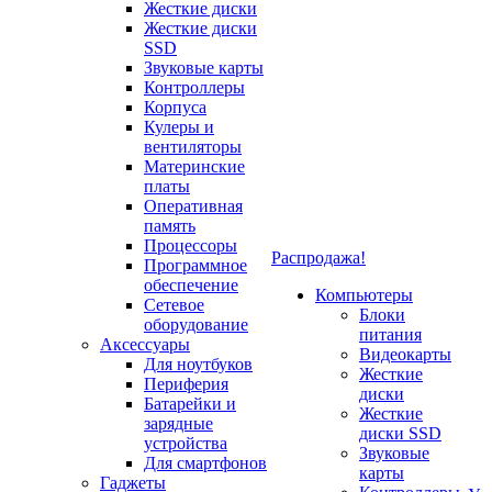
Жесткие диски
Жесткие диски
SSD
Звуковые карты
Контроллеры
Корпуса
Кулеры и
вентиляторы
Материнские
платы
Оперативная
память
Процессоры
Распродажа!
Программное
обеспечение
Компьютеры
Сетевое
Блоки
оборудование
питания
Аксессуары
Видеокарты
Для ноутбуков
Жесткие
Периферия
диски
Батарейки и
Жесткие
зарядные
диски SSD
устройства
Звуковые
Для смартфонов
карты
Гаджеты