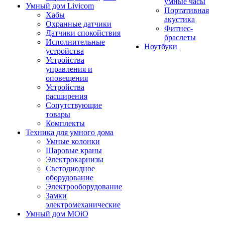
умные часы
Умный дом Livicom
Портативная
Хабы
акустика
Охранные датчики
Фитнес-
Датчики спокойствия
браслеты
Исполнительные
Ноутбуки
устройства
Устройства
управления и
оповещения
Устройства
расширения
Сопутствующие
товары
Комплекты
Техника для умного дома
Умные колонки
Шаровые краны
Электрокарнизы
Светодиодное
оборудование
Электрооборудование
Замки
электромеханические
Умный дом MOiO