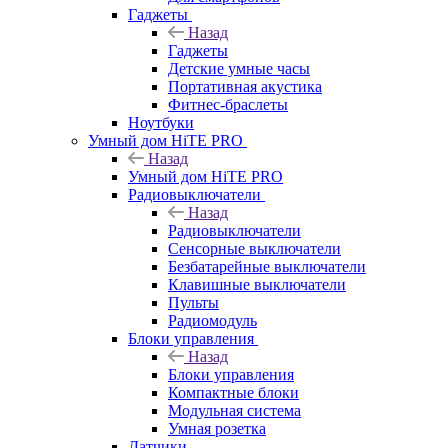
Гаджеты
Назад
Гаджеты
Детские умные часы
Портативная акустика
Фитнес-браслеты
Ноутбуки
Умный дом HiTE PRO
Назад
Умный дом HiTE PRO
Радиовыключатели
Назад
Радиовыключатели
Сенсорные выключатели
Безбатарейные выключатели
Клавишные выключатели
Пульты
Радиомодуль
Блоки управления
Назад
Блоки управления
Компактные блоки
Модульная система
Умная розетка
Датчики