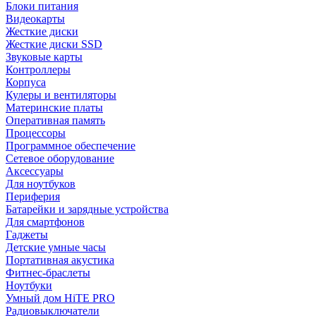
Блоки питания
Видеокарты
Жесткие диски
Жесткие диски SSD
Звуковые карты
Контроллеры
Корпуса
Кулеры и вентиляторы
Материнские платы
Оперативная память
Процессоры
Программное обеспечение
Сетевое оборудование
Аксессуары
Для ноутбуков
Периферия
Батарейки и зарядные устройства
Для смартфонов
Гаджеты
Детские умные часы
Портативная акустика
Фитнес-браслеты
Ноутбуки
Умный дом HiTE PRO
Радиовыключатели