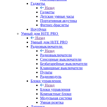
Гаджеты
Назад
Гаджеты
Детские умные часы
Портативная акустика
Фитнес-браслеты
Ноутбуки
Умный дом HiTE PRO
Назад
Умный дом HiTE PRO
Радиовыключатели
Назад
Радиовыключатели
Сенсорные выключатели
Безбатарейные выключатели
Клавишные выключатели
Пульты
Радиомодуль
Блоки управления
Назад
Блоки управления
Компактные блоки
Модульная система
Умная розетка
Датчики