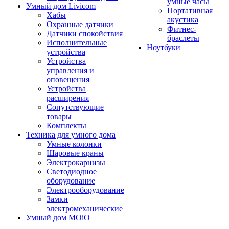
умные часы
Умный дом Livicom
Портативная
Хабы
акустика
Охранные датчики
Фитнес-
Датчики спокойствия
браслеты
Исполнительные
Ноутбуки
устройства
Устройства
управления и
оповещения
Устройства
расширения
Сопутствующие
товары
Комплекты
Техника для умного дома
Умные колонки
Шаровые краны
Электрокарнизы
Светодиодное
оборудование
Электрооборудование
Замки
электромеханические
Умный дом MOiO