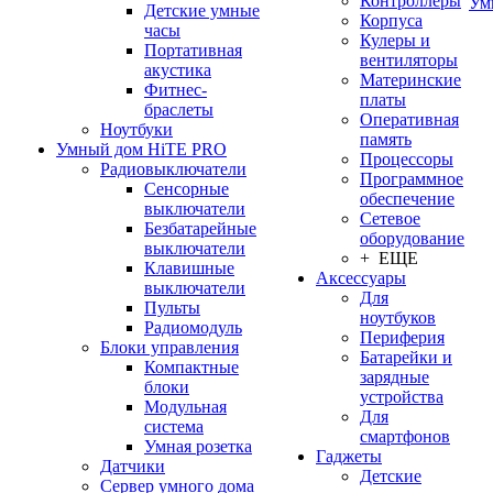
Контроллеры
Ум
Детские умные
Корпуса
часы
Кулеры и
Портативная
вентиляторы
акустика
Материнские
Фитнес-
платы
браслеты
Оперативная
Ноутбуки
память
Умный дом HiTE PRO
Процессоры
Радиовыключатели
Программное
Сенсорные
обеспечение
выключатели
Сетевое
Безбатарейные
оборудование
выключатели
+ ЕЩЕ
Клавишные
Аксессуары
выключатели
Для
Пульты
ноутбуков
Радиомодуль
Периферия
Блоки управления
Батарейки и
Компактные
зарядные
блоки
устройства
Модульная
Для
система
смартфонов
Умная розетка
Гаджеты
Датчики
Детские
Сервер умного дома