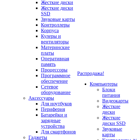
Жесткие диски
Жесткие диски
SSD
Звуковые карты
Контроллеры
Корпуса
Кулеры и
вентиляторы
Материнские
платы
Оперативная
память
Процессоры
Распродажа!
Программное
обеспечение
Компьютеры
Сетевое
Блоки
оборудование
питания
Аксессуары
Видеокарты
Для ноутбуков
Жесткие
Периферия
диски
Батарейки и
Жесткие
зарядные
диски SSD
устройства
Звуковые
Для смартфонов
карты
Гаджеты